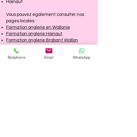
Hainaut
Vous pouvez également consulter nos
pages locales :
Formation onglerie en Wallonie
Formation onglerie Hainaut
Formation onglerie Brabant Wallon
Formation onglerie Liège
Formation onglerie Namur
Téléphone
Email
WhatsApp
Formation onglerie Mons
Formation onglerie Charleroi
Formation onglerie Waterloo
Formation onglerie Wavre
Formation onglerie Seneffe
Formation onglerie Manage
Pourquoi autant d'élèves
choisissent Alina Nails ?
En résumé, vous bénéficiez de :
✔ Une formatrice expérimentée