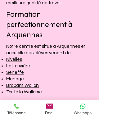
meilleure qualité de travail.
Formation
perfectionnement à
Arquennes
Notre centre est situé à Arquennes et
accueille des élèves venant de :
Nivelles
La Louvière
Seneffe
Manage
Brabant Wallon
Toute la Wallonie
Inscription à la formation
Téléphone
Email
WhatsApp
Vous souhaitez suivre une formation
perfectionnement onglerie en Wallonie ?
Contactez-nous
dès maintenant pour
réserver votre place.